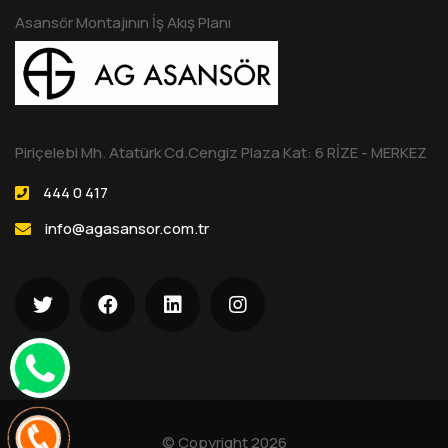
Asansör Montajının İş Akış Planı
Piriçelebi Mh. Atatürk Cd.Cengiz Plaza Kat: 6 RİZE - MERKEZ
444 0 417
info@agasansor.com.tr
© Copyright
2026